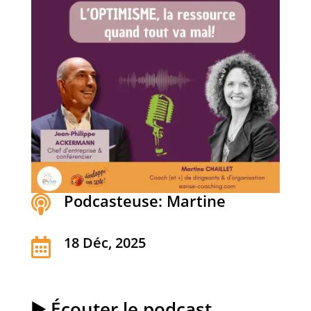
Podcasteuse: Martine

18 Déc, 2025

▶️ Écouter le podcast