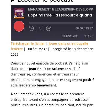
Play
1x
00:00
/
35:37
Episode
SUBSCRIBE
SHARE
Télécharger le fichier
|
Jouer dans une nouvelle
fenêtre
|
Durée: 35:37
|
Enregistré le 18 décembre
SHARE
RSS FEED
2025
LINK
Dans ce nouvel épisode de podcast, j’ai le plaisir
d’accueillir
Jean-Philippe Ackermann
, chef
EMBED
d’entreprise, conférencier et entrepreneur
profondément engagé dans le
management positif
et le
leadership bienveillant
.
À seulement 26 ans, il a redressé sa première
entreprise, avant d’en accompagner et redresser
plusieurs autres. Un parcours inspirant, nourri par